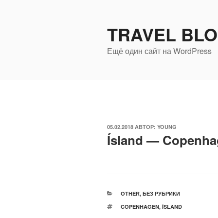
Перейти
к
TRAVEL BL
содержимому
Ещё один сайт на WordPress
ОПУБЛИКОВАНО
05.02.2018
АВТОР:
YOUNG
Ísland — Copenh
РУБРИКИ
OTHER
,
БЕЗ РУБРИКИ
МЕТКИ
COPENHAGEN
,
ÍSLAND