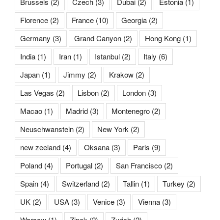
Brussels
(2)
Czech
(3)
Dubai
(2)
Estonia
(1)
Florence
(2)
France
(10)
Georgia
(2)
Germany
(3)
Grand Canyon
(2)
Hong Kong
(1)
India
(1)
Iran
(1)
Istanbul
(2)
Italy
(6)
Japan
(1)
Jimmy
(2)
Krakow
(2)
Las Vegas
(2)
Lisbon
(2)
London
(3)
Macao
(1)
Madrid
(3)
Montenegro
(2)
Neuschwanstein
(2)
New York
(2)
new zeeland
(4)
Oksana
(3)
Paris
(9)
Poland
(4)
Portugal
(2)
San Francisco
(2)
Spain
(4)
Switzerland
(2)
Tallin
(1)
Turkey
(2)
UK
(2)
USA
(3)
Venice
(3)
Vienna
(3)
Warsaw
(1)
Zinok
(2)
Zurich
(2)