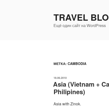
Перейти
к
TRAVEL BL
содержимому
Ещё один сайт на WordPress
МЕТКА:
CAMBODIA
ОПУБЛИКОВАНО
18.06.2010
Asia (Vietnam + C
Philipines)
Asia with Zinok.