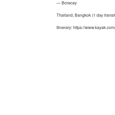
— Boracay
Thailand, Bangkok (1 day transit
Itinerary: https://www.kayak.co