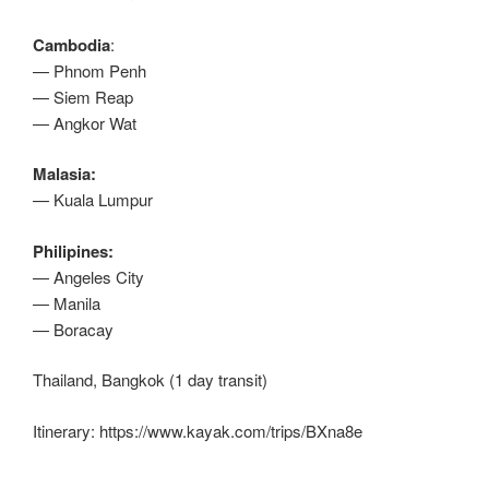
Cambodia
:
— Phnom Penh
— Siem Reap
— Angkor Wat
Malasia:
— Kuala Lumpur
Philipines:
— Angeles City
— Manila
— Boracay
Thailand, Bangkok (1 day transit)
Itinerary: https://www.kayak.com/trips/BXna8e