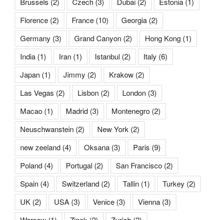
Brussels
(2)
Czech
(3)
Dubai
(2)
Estonia
(1)
Florence
(2)
France
(10)
Georgia
(2)
Germany
(3)
Grand Canyon
(2)
Hong Kong
(1)
India
(1)
Iran
(1)
Istanbul
(2)
Italy
(6)
Japan
(1)
Jimmy
(2)
Krakow
(2)
Las Vegas
(2)
Lisbon
(2)
London
(3)
Macao
(1)
Madrid
(3)
Montenegro
(2)
Neuschwanstein
(2)
New York
(2)
new zeeland
(4)
Oksana
(3)
Paris
(9)
Poland
(4)
Portugal
(2)
San Francisco
(2)
Spain
(4)
Switzerland
(2)
Tallin
(1)
Turkey
(2)
UK
(2)
USA
(3)
Venice
(3)
Vienna
(3)
Warsaw
(1)
Zinok
(2)
Zurich
(2)