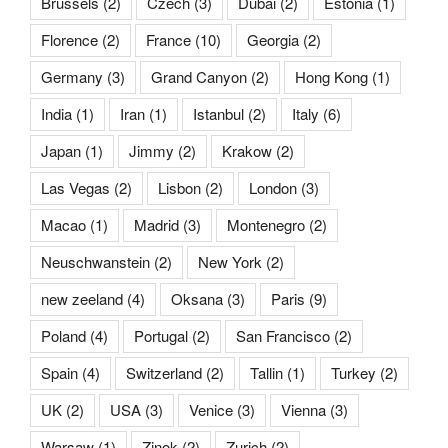
Brussels
(2)
Czech
(3)
Dubai
(2)
Estonia
(1)
Florence
(2)
France
(10)
Georgia
(2)
Germany
(3)
Grand Canyon
(2)
Hong Kong
(1)
India
(1)
Iran
(1)
Istanbul
(2)
Italy
(6)
Japan
(1)
Jimmy
(2)
Krakow
(2)
Las Vegas
(2)
Lisbon
(2)
London
(3)
Macao
(1)
Madrid
(3)
Montenegro
(2)
Neuschwanstein
(2)
New York
(2)
new zeeland
(4)
Oksana
(3)
Paris
(9)
Poland
(4)
Portugal
(2)
San Francisco
(2)
Spain
(4)
Switzerland
(2)
Tallin
(1)
Turkey
(2)
UK
(2)
USA
(3)
Venice
(3)
Vienna
(3)
Warsaw
(1)
Zinok
(2)
Zurich
(2)