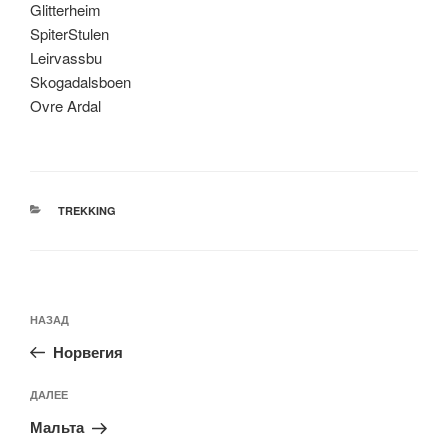
Glitterheim
SpiterStulen
Leirvassbu
Skogadalsboen
Ovre Ardal
РУБРИКИ
TREKKING
Навигация
Предыдущая
НАЗАД
по
запись:
записям
Норвегия
Следующая
ДАЛЕЕ
запись
Мальта