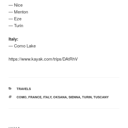
— Nice
— Menton
— Eze
— Turin
Italy:
— Como Lake
https://www.kayak.com/trips/DAtRhV
РУБРИКИ
TRAVELS
МЕТКИ
COMO
,
FRANCE
,
ITALY
,
OKSANA
,
SIENNA
,
TURIN
,
TUSCANY
Навигация