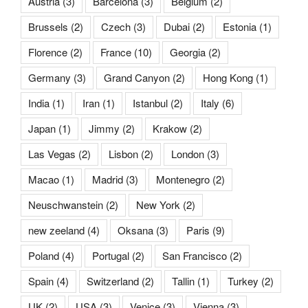
Austria
(3)
Barcelona
(3)
Belgium
(2)
Brussels
(2)
Czech
(3)
Dubai
(2)
Estonia
(1)
Florence
(2)
France
(10)
Georgia
(2)
Germany
(3)
Grand Canyon
(2)
Hong Kong
(1)
India
(1)
Iran
(1)
Istanbul
(2)
Italy
(6)
Japan
(1)
Jimmy
(2)
Krakow
(2)
Las Vegas
(2)
Lisbon
(2)
London
(3)
Macao
(1)
Madrid
(3)
Montenegro
(2)
Neuschwanstein
(2)
New York
(2)
new zeeland
(4)
Oksana
(3)
Paris
(9)
Poland
(4)
Portugal
(2)
San Francisco
(2)
Spain
(4)
Switzerland
(2)
Tallin
(1)
Turkey
(2)
UK
(2)
USA
(3)
Venice
(3)
Vienna
(3)