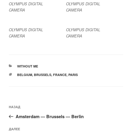
OLYMPUS DIGITAL
OLYMPUS DIGITAL
CAMERA
CAMERA
OLYMPUS DIGITAL
OLYMPUS DIGITAL
CAMERA
CAMERA
РУБРИКИ
WITHOUT ME
МЕТКИ
BELGIUM
,
BRUSSELS
,
FRANCE
,
PARIS
Навигация
Предыдущая
НАЗАД
по
запись:
записям
Amsterdam — Brussels — Berlin
Следующая
ДАЛЕЕ