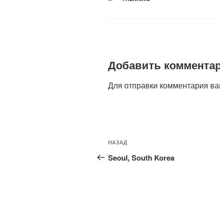
Добавить коммента
Для отправки комментария в
Навигация
Предыдущая
НАЗАД
по
запись:
Seoul, South Korea
записям